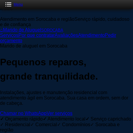
Menu
teste3
Atendimento em Sorocaba e regiãoServiço rápido, cuidadoso
e de confiança
⌂
Marido de Aluguel
SOROCABA
Serviços
Por que contratar
Avaliações
Atendimento
Pedir
orçamento
Marido de aluguel em Sorocaba
Pequenos reparos,
grande tranquilidade.
Instalações, ajustes e manutenção residencial com
atendimento ágil em Sorocaba. Sua casa em ordem, sem dor
de cabeça.
Chamar no WhatsApp
Ver serviços
✓
Orçamento rápido
✓
Atendimento local
✓
Serviço caprichado
✓ Residencial✓ Comercial✓ Condomínios✓ Sorocaba e
região