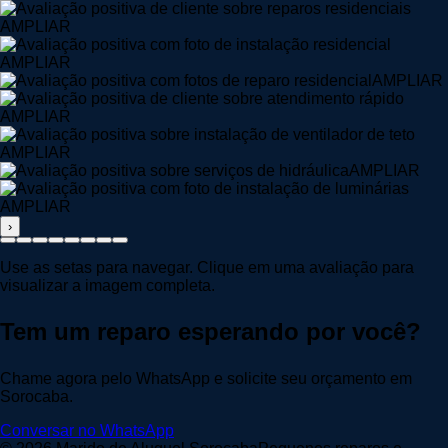
AMPLIAR
AMPLIAR
AMPLIAR
AMPLIAR
AMPLIAR
AMPLIAR
AMPLIAR
›
Use as setas para navegar. Clique em uma avaliação para
visualizar a imagem completa.
Tem um reparo esperando por você?
Chame agora pelo WhatsApp e solicite seu orçamento em
Sorocaba.
Conversar no WhatsApp